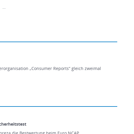
! …
erorganisation „Consumer Reports“ gleich zweimal
herheitstest
Impreza die Bestwertung beim Euro NCAP