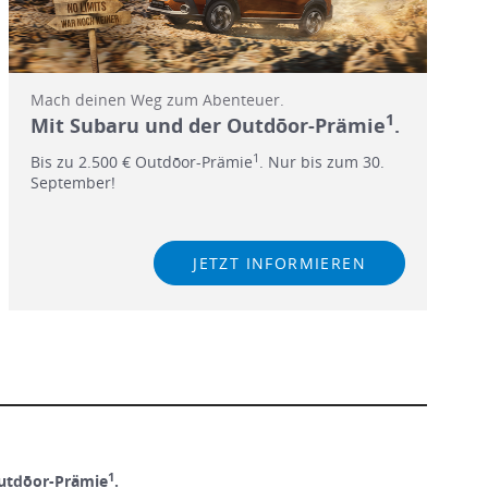
Mach deinen Weg zum Abenteuer.
1
Mit Subaru und der Outdōor-Prämie
.
1
Bis zu 2.500 € Outdōor-Prämie
. Nur bis zum 30.
September!
JETZT INFORMIEREN
1
utdōor-Prämie
.