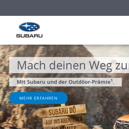
Mach deinen Weg zu
1
Mit Subaru und der Outdōor-Prämie
.
MEHR ERFAHREN