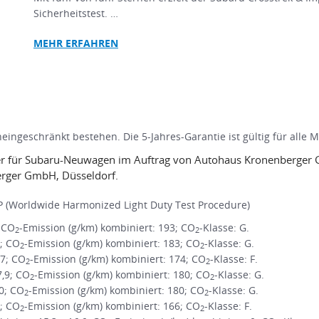
Sicherheitstest. …
MEHR
ERFAHREN
ingeschränkt bestehen. Die 5-Jahres-Garantie ist gültig für alle 
ittler für Subaru-Neuwagen im Auftrag von Autohaus Kronenberg
rger GmbH, Düsseldorf.
 (Worldwide Harmonized Light Duty Test Procedure)
; CO
-Emission (g/km) kombiniert: 193; CO
-Klasse: G.
2
2
1; CO
-Emission (g/km) kombiniert: 183; CO
-Klasse: G.
2
2
,7; CO
-Emission (g/km) kombiniert: 174; CO
-Klasse: F.
2
2
7,9; CO
-Emission (g/km) kombiniert: 180; CO
-Klasse: G.
2
2
,0; CO
-Emission (g/km) kombiniert: 180; CO
-Klasse: G.
2
2
3; CO
-Emission (g/km) kombiniert: 166; CO
-Klasse: F.
2
2