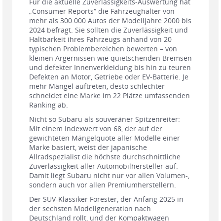
Für die aktuelle Zuverlässigkeits-Auswertung hat
„Consumer Reports“ die Fahrzeughalter von
mehr als 300.000 Autos der Modelljahre 2000 bis
2024 befragt. Sie sollten die Zuverlässigkeit und
Haltbarkeit ihres Fahrzeugs anhand von 20
typischen Problembereichen bewerten – von
kleinen Ärgernissen wie quietschenden Bremsen
und defekter Innenverkleidung bis hin zu teuren
Defekten an Motor, Getriebe oder EV-Batterie. Je
mehr Mängel auftreten, desto schlechter
schneidet eine Marke im 22 Plätze umfassenden
Ranking ab.
Nicht so Subaru als souveräner Spitzenreiter:
Mit einem Indexwert von 68, der auf der
gewichteten Mängelquote aller Modelle einer
Marke basiert, weist der japanische
Allradspezialist die höchste durchschnittliche
Zuverlässigkeit aller Automobilhersteller auf.
Damit liegt Subaru nicht nur vor allen Volumen-,
sondern auch vor allen Premiumherstellern.
Der SUV-Klassiker Forester, der Anfang 2025 in
der sechsten Modellgeneration nach
Deutschland rollt, und der Kompaktwagen