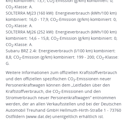
km) kombiniert: 13,7; CO
-Emission (g/km) kombiniert: 0;
2
CO
-Klasse: A.
2
SOLTERRA MJ23 (160 kW): Energieverbrauch (kWh/100 km)
kombiniert: 16,0 - 17,9; CO
-Emission (g/km) kombiniert: 0;
2
CO
-Klasse: A.
2
SOLTERRA MJ26 (252 kW): Energieverbrauch (kWh/100 km)
kombiniert: 14,6 – 15,8; CO
-Emission (g/km) kombiniert: 0;
2
CO
-Klasse: A.
2
Subaru BRZ 2.4i: Energieverbrauch (l/100 km) kombiniert:
8,8; CO
-Emission (g/km) kombiniert: 199 - 200; CO
-Klasse:
2
2
G.
Weitere Informationen zum offiziellen Kraftstoffverbrauch
und den offiziellen spezifischen CO
-Emissionen neuer
2
Personenkraftwagen können dem „Leitfaden über den
Kraftstoffverbrauch, die CO
-Emissionen und den
2
Stromverbrauch neuer Personenkraftwagen“ entnommen
werden, der an allen Verkaufsstellen und bei der Deutschen
Automobil Treuhand GmbH Hellmuth-Hirth-Straße 1 - 73760
Ostfildern (www.dat.de) unentgeltlich erhältlich ist.